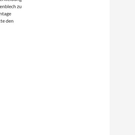
enblech zu
ntage
tte den