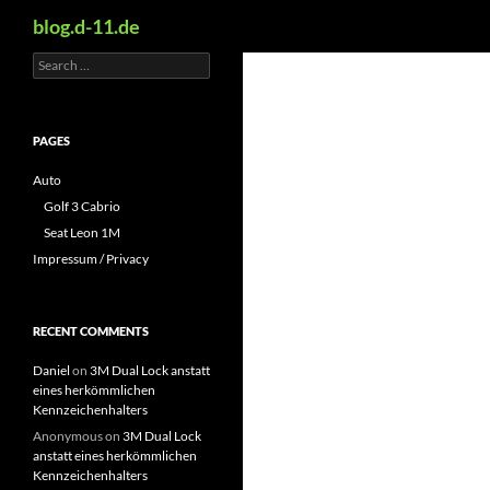
Search
blog.d-11.de
Search
Skip
for:
to
content
PAGES
Auto
Golf 3 Cabrio
Seat Leon 1M
Impressum / Privacy
RECENT COMMENTS
Daniel
on
3M Dual Lock anstatt
eines herkömmlichen
Kennzeichenhalters
Anonymous
on
3M Dual Lock
anstatt eines herkömmlichen
Kennzeichenhalters