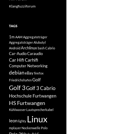
Klangfuzziforum
TAGS
1m
AAM
Aggregateträger
Aggregatsträger
Alubutyl
Archlinux
Android
bash
Cabrio
Car-Audio
Caraudio
Car Hifi
Carhifi
Computer Networking
debian
eBay
firefox
Golf
Friedrichshafen
Golf 3
Golf 3 Cabrio
Hochschule Furtwangen
HS Furtwangen
Kühlwasser
Lautsprecherkabel
Linux
leon
lighty
mplayer
Nockenwelle
Polo