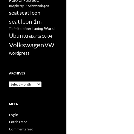
Polo 2f
Polo 86C
Raspberry Pi
Schwenningen
seat
seat leon
seat leon 1m
Tuning World
Tiefmitteltöner
Ubuntu
ubuntu 10.04
Volkswagen
VW
wordpress
ARCHIVES
Archives
META
Log in
Entries feed
Comments feed