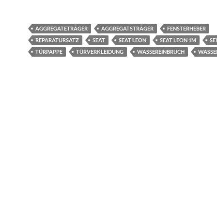
AGGREGATETRÄGER
AGGREGATSTRÄGER
FENSTERHEBER
REPARATURSATZ
SEAT
SEAT LEON
SEAT LEON 1M
SE
TÜRPAPPE
TÜRVERKLEIDUNG
WASSEREINBRUCH
WASSE