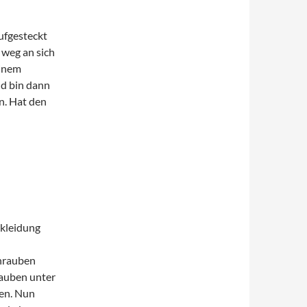
ufgesteckt
 weg an sich
einem
nd bin dann
n. Hat den
rkleidung
chrauben
auben unter
den. Nun