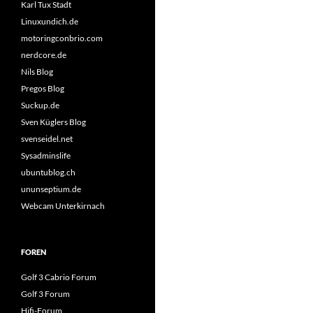
Karl Tux Stadt
Linuxundich.de
motoringconbrio.com
nerdcore.de
Nils Blog
Pregos Blog
Suckup.de
Sven Küglers Blog
svenseidel.net
Sysadminslife
ubuntublog.ch
ununseptium.de
Webcam Unterkirnach
FOREN
Golf 3 Cabrio Forum
Golf 3 Forum
Hifi-Forum