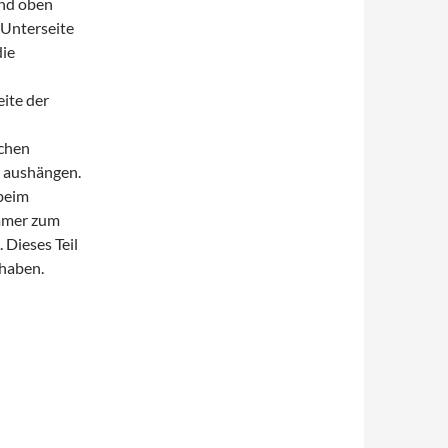
und oben
 Unterseite
die
ite der
schen
 aushängen.
 beim
ummer zum
 Dieses Teil
 haben.
egateträger demontieren