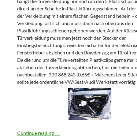
hängt die Türverkleidung nur noch an den 5 Plastikclips 
direkt an der Scheibe in Plastikführungsschienen. Auf der
der Verkleidung mit einem flachen Gegenstand hebeln – 
Verkleidung löst sich und muss dann nach oben aus den
Plastikführungsschienen gehoben werden. Auf der Rückse
Türverkleidung muss man jetzt noch den Stecker der
Einstiegsbeleuchtung sowie dem Schalter für den elektri
Fensterheber abziehen und den Bowdenzug am Türöffner
Da die rund um die Türe verteilten Plastikclips gerne mal
abziehen der Türverkleidung abbrechen, hier die Teilen
nachbestellen: 3B0 868 243 (0,65€ + Märchensteuer Stk.).
sollte jede ordentliche VW/Seat/Audi Werkstatt vorrätig
Seat Leon 1M Türverkleidung und Aggr
Continue reading
→