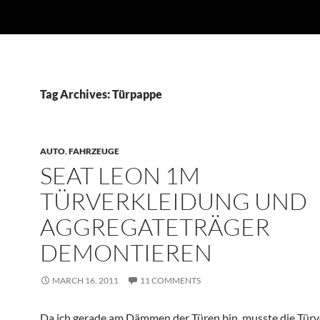
Tag Archives: Türpappe
AUTO
,
FAHRZEUGE
SEAT LEON 1M
TÜRVERKLEIDUNG UND
AGGREGATETRÄGER
DEMONTIEREN
MARCH 16, 2011
11 COMMENTS
Da ich gerade am Dämmen der Türen bin, musste die Türv