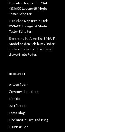
Daniel
on
Reparatur Ctek
XS3600 Ladegerät Mode
Taster Schalter
Daniel
on
Reparatur Ctek
XS3600 Ladegerät Mode
Taster Schalter
Emmming K.-A.
on
Bei BMW R-
Modellen den Schließzylinder
im Tankdeckel wechseln und
die verflixte Feder.
BLOGROLL
bikeexif.com
Cowboys Linuxblog
Dimido
everflux.de
Fefes Blog
Florians Neuseeland Blog
Gambaru.de