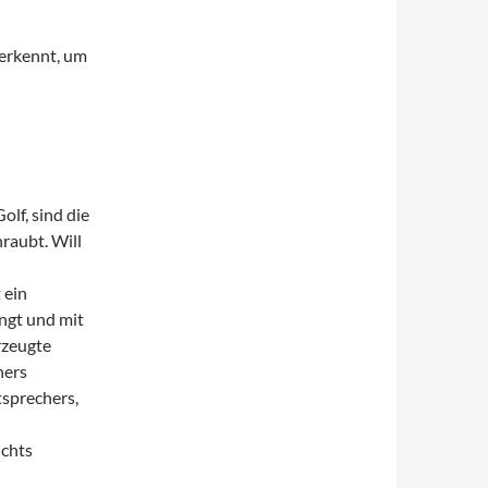
 erkennt, um
lf, sind die
hraubt. Will
 ein
ngt und mit
rzeugte
hers
sprechers,
ichts