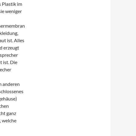
 Plastik im
sie weniger
echermembran
kleidung,
t ist. Alles
d erzeugt
tsprecher
 ist. Die
recher
em anderen
schlossenes
gehäuse)
ichen
cht ganz
, welche