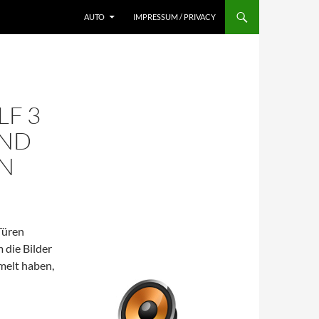
AUTO
IMPRESSUM / PRIVACY
F 3
UND
RN
Türen
die Bilder
mmelt haben,