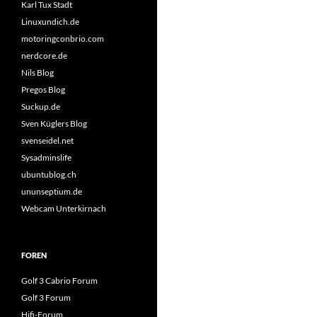
Karl Tux Stadt
Linuxundich.de
motoringconbrio.com
nerdcore.de
Nils Blog
Pregos Blog
Suckup.de
Sven Küglers Blog
svenseidel.net
Sysadminslife
ubuntublog.ch
ununseptium.de
Webcam Unterkirnach
FOREN
Golf 3 Cabrio Forum
Golf 3 Forum
Hifi-Forum