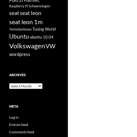
Polo 2f
Polo 86C
Raspberry Pi
Schwenningen
seat
seat leon
seat leon 1m
Tuning World
Tiefmitteltöner
Ubuntu
ubuntu 10.04
Volkswagen
VW
wordpress
ARCHIVES
Archives
META
Log in
Entries feed
Comments feed