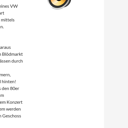
 eines VW
art
 mittels
n.
daraus
em Blödmarkt
ässen durch
mmern,
 hinten!
s den 80er
um
nem Konzert
udem werden
en Geschoss