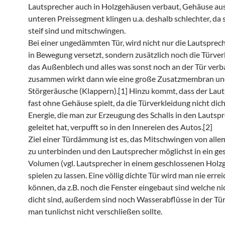
Lautsprecher auch in Holzgehäusen verbaut, Gehäuse aus
unteren Preissegment klingen u.a. deshalb schlechter, da 
steif sind und mitschwingen.
Bei einer ungedämmten Tür, wird nicht nur die Lautspr
in Bewegung versetzt, sondern zusätzlich noch die Türver
das Außenblech und alles was sonst noch an der Tür verbau
zusammen wirkt dann wie eine große Zusatzmembran un
Störgeräusche (Klappern).[1] Hinzu kommt, dass der Lau
fast ohne Gehäuse spielt, da die Türverkleidung nicht dicht
Energie, die man zur Erzeugung des Schalls in den Lautsp
geleitet hat, verpufft so in den Innereien des Autos.[2]
Ziel einer Türdämmung ist es, das Mitschwingen von all
zu unterbinden und den Lautsprecher möglichst in ein ge
Volumen (vgl. Lautsprecher in einem geschlossenen Holz
spielen zu lassen. Eine völlig dichte Tür wird man nie erre
können, da z.B. noch die Fenster eingebaut sind welche ni
dicht sind, außerdem sind noch Wasserabflüsse in der Tür
man tunlichst nicht verschließen sollte.