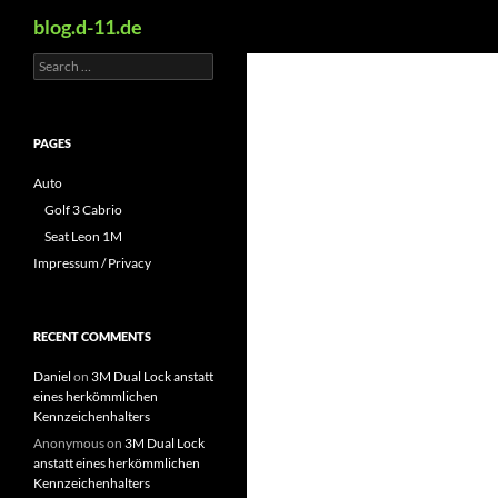
Search
blog.d-11.de
Search
Skip
for:
to
content
PAGES
Auto
Golf 3 Cabrio
Seat Leon 1M
Impressum / Privacy
RECENT COMMENTS
Daniel
on
3M Dual Lock anstatt
eines herkömmlichen
Kennzeichenhalters
Anonymous
on
3M Dual Lock
anstatt eines herkömmlichen
Kennzeichenhalters