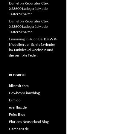
Daniel
on
Reparatur Ctek
XS3600 Ladegerät Mode
Taster Schalter
Daniel
on
Reparatur Ctek
XS3600 Ladegerät Mode
Taster Schalter
Emmming K.-A.
on
Bei BMW R-
Modellen den Schließzylinder
im Tankdeckel wechseln und
die verflixte Feder.
BLOGROLL
bikeexif.com
Cowboys Linuxblog
Dimido
everflux.de
Fefes Blog
Florians Neuseeland Blog
Gambaru.de