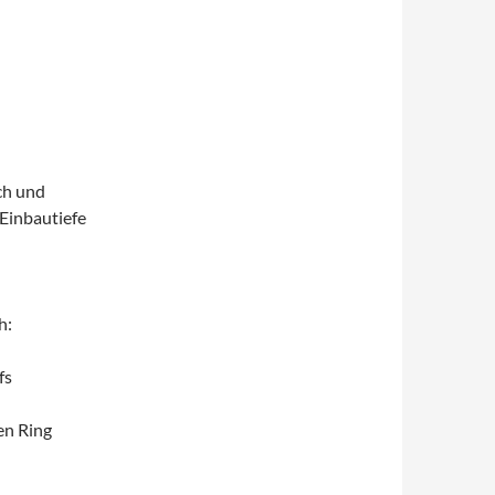
ch und
 Einbautiefe
h:
fs
en Ring