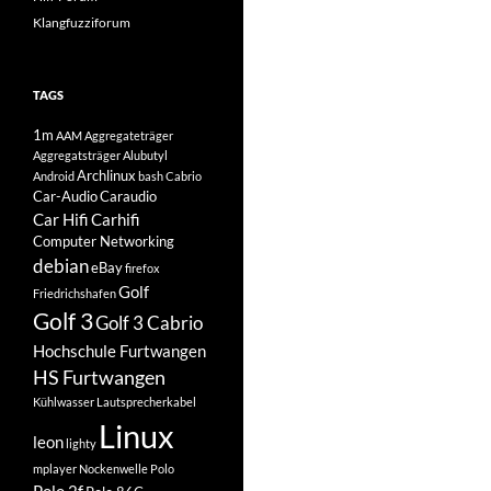
Klangfuzziforum
TAGS
1m
AAM
Aggregateträger
Aggregatsträger
Alubutyl
Archlinux
Android
bash
Cabrio
Car-Audio
Caraudio
Car Hifi
Carhifi
Computer Networking
debian
eBay
firefox
Golf
Friedrichshafen
Golf 3
Golf 3 Cabrio
Hochschule Furtwangen
HS Furtwangen
Kühlwasser
Lautsprecherkabel
Linux
leon
lighty
mplayer
Nockenwelle
Polo