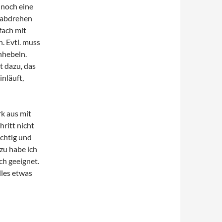
 noch eine
s abdrehen
fach mit
. Evtl. muss
hhebeln.
t dazu, das
nläuft,
k aus mit
hritt nicht
ichtig und
zu habe ich
ch geeignet.
lles etwas