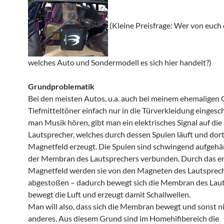
(Kleine Preisfrage: Wer von euch
welches Auto und Sondermodell es sich hier handelt?)
Grundproblematik
Bei den meisten Autos, u.a. auch bei meinem ehemaligen Go
Tiefmitteltöner einfach nur in die Türverkleidung eingesc
man Musik hören, gibt man ein elektrisches Signal auf die
Lautsprecher, welches durch dessen Spulen läuft und dort
Magnetfeld erzeugt. Die Spulen sind schwingend aufgehä
der Membran des Lautsprechers verbunden. Durch das e
Magnetfeld werden sie von den Magneten des Lautsprec
abgestoßen – dadurch bewegt sich die Membran des Laut
bewegt die Luft und erzeugt damit Schallwellen.
Man will also, dass sich die Membran bewegt und sonst n
anderes. Aus diesem Grund sind im Homehifibereich die