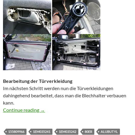
Bearbeitung der Türverkleidung
Im nächsten Schritt werden nun die Türverkleidungen
dahingehend bearbeitet, dass man die Blechhalter verbauen
kann.
Türdämmung beim Golf 3 Cabrio mit Alubutyl 
Continue reading
→
155809966
1EM035241
1EM035242
80ER
ALUBUTYL