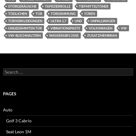
STÖRGERÄUSCHE
TAPEZIERROLLE
TIEFMITTELTÖNER
TÖDLICHEN
TÜR
TÜRDÄMMUNG
TÜREN
TÜRVERKLEIDUNGEN
ULTRA 1.7
UND
UNFALLWAGEN
UNGEDÄMMTEN TÜR
VIBRATIONSPASTE
VOLKSWAGEN
VW
VW-BLECHHALTERN
WASSERABFLÜSSE
ZUSATZMEMBRAN
Search
for:
PAGES
Auto
Golf 3 Cabrio
Seat Leon 1M