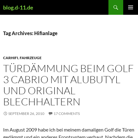
Skip
Search
blog.d-11.de
to
PRIMAR
content
MENU
Tag Archives: Hifianlage
CARHIFI
,
FAHRZEUGE
TÜRDÄMMUNG BEIM GOLF
3 CABRIO MIT ALUBUTYL
UND ORIGINAL
BLECHHALTERN
SEPTEMBER 26, 2010
17 COMMENTS
Im August 2009 habe ich bei meinem damaligen Golf die Türen
gedämmt und ein anderes Frontsystem verbaut. Nachdem die