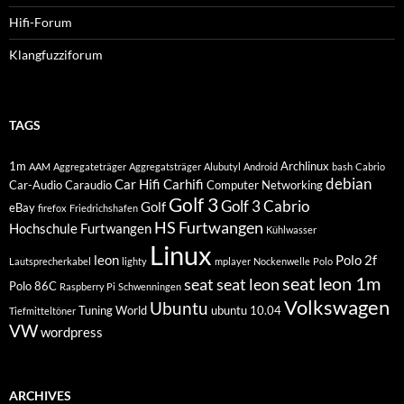
Hifi-Forum
Klangfuzziforum
TAGS
1m
Archlinux
AAM
Aggregateträger
Aggregatsträger
Alubutyl
Android
bash
Cabrio
debian
Car Hifi
Carhifi
Car-Audio
Caraudio
Computer Networking
Golf 3
Golf 3 Cabrio
Golf
eBay
firefox
Friedrichshafen
HS Furtwangen
Hochschule Furtwangen
Kühlwasser
Linux
leon
Polo 2f
Lautsprecherkabel
lighty
mplayer
Nockenwelle
Polo
seat leon 1m
seat
seat leon
Polo 86C
Raspberry Pi
Schwenningen
Volkswagen
Ubuntu
Tuning World
ubuntu 10.04
Tiefmitteltöner
VW
wordpress
ARCHIVES