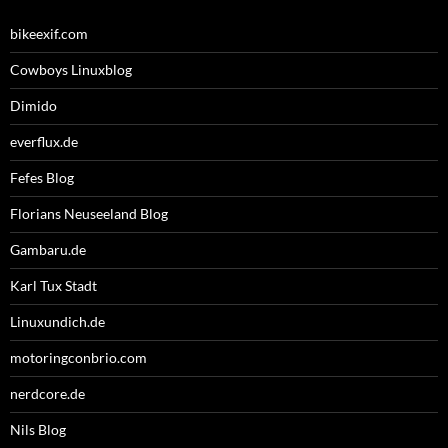
bikeexif.com
Cowboys Linuxblog
Dimido
everflux.de
Fefes Blog
Florians Neuseeland Blog
Gambaru.de
Karl Tux Stadt
Linuxundich.de
motoringconbrio.com
nerdcore.de
Nils Blog