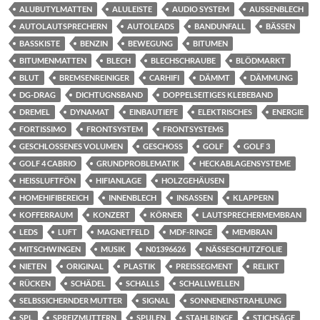
ALUBUTYLMATTEN
ALULEISTE
AUDIO SYSTEM
AUSSENBLECH
AUTOLAUTSPRECHERN
AUTOLEADS
BANDUNFALL
BÄSSEN
BASSKISTE
BENZIN
BEWEGUNG
BITUMEN
BITUMENMATTEN
BLECH
BLECHSCHRAUBE
BLÖDMARKT
BLUT
BREMSENREINIGER
CARHIFI
DÄMMT
DÄMMUNG
DG-DRAG
DICHTUGNSBAND
DOPPELSEITIGES KLEBEBAND
DREMEL
DYNAMAT
EINBAUTIEFE
ELEKTRISCHES
ENERGIE
FORTISSIMO
FRONTSYSTEM
FRONTSYSTEMS
GESCHLOSSENES VOLUMEN
GESCHOSS
GOLF
GOLF 3
GOLF 4 CABRIO
GRUNDPROBLEMATIK
HECKABLAGENSYSTEME
HEISSLUFTFÖN
HIFIANLAGE
HOLZGEHÄUSEN
HOMEHIFIBEREICH
INNENBLECH
INSASSEN
KLAPPERN
KOFFERRAUM
KONZERT
KÖRNER
LAUTSPRECHERMEMBRAN
LEDS
LUFT
MAGNETFELD
MDF-RINGE
MEMBRAN
MITSCHWINGEN
MUSIK
N01396626
NÄSSESCHUTZFOLIE
NIETEN
ORIGINAL
PLASTIK
PREISSEGMENT
RELIKT
RÜCKEN
SCHÄDEL
SCHALLS
SCHALLWELLEN
SELBSSICHERNDER MUTTER
SIGNAL
SONNENEINSTRAHLUNG
SPL
SPREIZMUTTERN
SPULEN
STAHLRINGE
STICHSÄGE