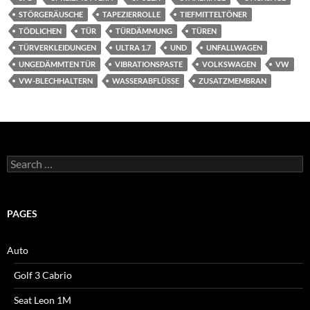
STÖRGERÄUSCHE
TAPEZIERROLLE
TIEFMITTELTÖNER
TÖDLICHEN
TÜR
TÜRDÄMMUNG
TÜREN
TÜRVERKLEIDUNGEN
ULTRA 1.7
UND
UNFALLWAGEN
UNGEDÄMMTEN TÜR
VIBRATIONSPASTE
VOLKSWAGEN
VW
VW-BLECHHALTERN
WASSERABFLÜSSE
ZUSATZMEMBRAN
Search
for:
PAGES
Auto
Golf 3 Cabrio
Seat Leon 1M