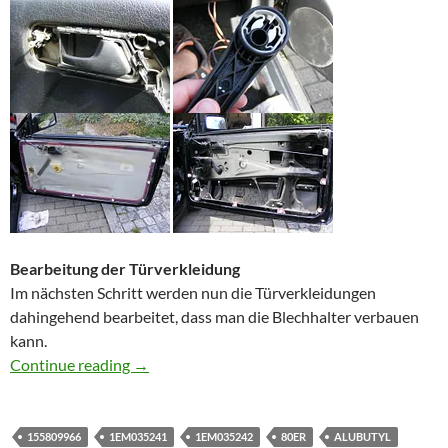
Bearbeitung der Türverkleidung
Im nächsten Schritt werden nun die Türverkleidungen
dahingehend bearbeitet, dass man die Blechhalter verbauen
kann.
Türdämmung beim Golf 3 Cabrio mit Alubutyl 
Continue reading
→
155809966
1EM035241
1EM035242
80ER
ALUBUTYL