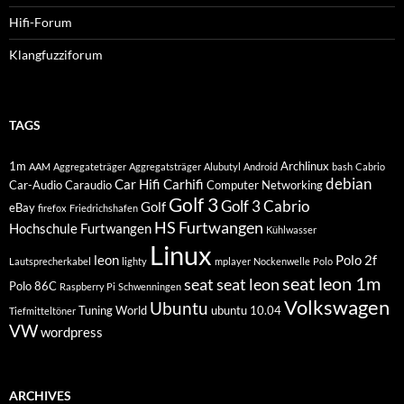
Hifi-Forum
Klangfuzziforum
TAGS
1m
Archlinux
AAM
Aggregateträger
Aggregatsträger
Alubutyl
Android
bash
Cabrio
debian
Car Hifi
Carhifi
Car-Audio
Caraudio
Computer Networking
Golf 3
Golf 3 Cabrio
Golf
eBay
firefox
Friedrichshafen
HS Furtwangen
Hochschule Furtwangen
Kühlwasser
Linux
leon
Polo 2f
Lautsprecherkabel
lighty
mplayer
Nockenwelle
Polo
seat leon 1m
seat
seat leon
Polo 86C
Raspberry Pi
Schwenningen
Volkswagen
Ubuntu
Tuning World
ubuntu 10.04
Tiefmitteltöner
VW
wordpress
ARCHIVES