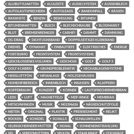
ALUBUTYLMATTEN
ALULEISTE
AUDIO SYSTEM
AUSSENBLECH
AUTOLAUTSPRECHERN
AUTOLEADS
BANDUNFALL
BÄSSEN
BASSKISTE
BENZIN
BEWEGUNG
BITUMEN
BITUMENMATTEN
BLECH
BLECHSCHRAUBE
BLÖDMARKT
BLUT
BREMSENREINIGER
CARHIFI
DÄMMT
DÄMMUNG
DG-DRAG
DICHTUGNSBAND
DOPPELSEITIGES KLEBEBAND
DREMEL
DYNAMAT
EINBAUTIEFE
ELEKTRISCHES
ENERGIE
FORTISSIMO
FRONTSYSTEM
FRONTSYSTEMS
GESCHLOSSENES VOLUMEN
GESCHOSS
GOLF
GOLF 3
GOLF 4 CABRIO
GRUNDPROBLEMATIK
HECKABLAGENSYSTEME
HEISSLUFTFÖN
HIFIANLAGE
HOLZGEHÄUSEN
HOMEHIFIBEREICH
INNENBLECH
INSASSEN
KLAPPERN
KOFFERRAUM
KONZERT
KÖRNER
LAUTSPRECHERMEMBRAN
LEDS
LUFT
MAGNETFELD
MDF-RINGE
MEMBRAN
MITSCHWINGEN
MUSIK
N01396626
NÄSSESCHUTZFOLIE
NIETEN
ORIGINAL
PLASTIK
PREISSEGMENT
RELIKT
RÜCKEN
SCHÄDEL
SCHALLS
SCHALLWELLEN
SELBSSICHERNDER MUTTER
SIGNAL
SONNENEINSTRAHLUNG
SPL
SPREIZMUTTERN
SPULEN
STAHLRINGE
STICHSÄGE