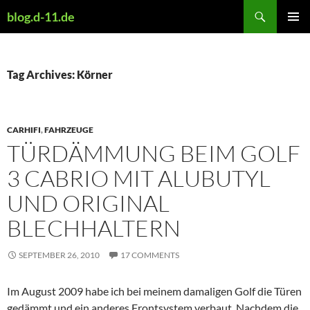
Skip
Search
blog.d-11.de
to
PRIMAR
content
MENU
Tag Archives: Körner
CARHIFI
,
FAHRZEUGE
TÜRDÄMMUNG BEIM GOLF
3 CABRIO MIT ALUBUTYL
UND ORIGINAL
BLECHHALTERN
SEPTEMBER 26, 2010
17 COMMENTS
Im August 2009 habe ich bei meinem damaligen Golf die Türen
gedämmt und ein anderes Frontsystem verbaut. Nachdem die