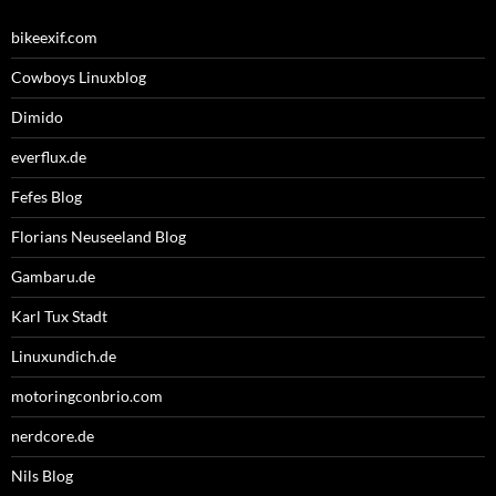
bikeexif.com
Cowboys Linuxblog
Dimido
everflux.de
Fefes Blog
Florians Neuseeland Blog
Gambaru.de
Karl Tux Stadt
Linuxundich.de
motoringconbrio.com
nerdcore.de
Nils Blog