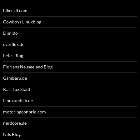
bikeexif.com
Cowboys Linuxblog
Dimido
everflux.de
Fefes Blog
Florians Neuseeland Blog
Gambaru.de
Karl Tux Stadt
Linuxundich.de
motoringconbrio.com
nerdcore.de
Nils Blog