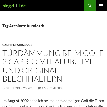
Skip
Search
blog.d-11.de
to
PRIMAR
content
MENU
Tag Archives: Autoleads
CARHIFI
,
FAHRZEUGE
TÜRDÄMMUNG BEIM GOLF
3 CABRIO MIT ALUBUTYL
UND ORIGINAL
BLECHHALTERN
SEPTEMBER 26, 2010
17 COMMENTS
Im August 2009 habe ich bei meinem damaligen Golf die Türen
gedämmt und ein anderes Frontsystem verbaut. Nachdem die