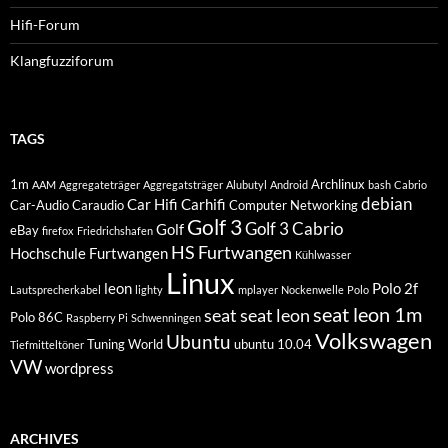
Hifi-Forum
Klangfuzziforum
TAGS
1m
Archlinux
AAM
Aggregateträger
Aggregatsträger
Alubutyl
Android
bash
Cabrio
debian
Car Hifi
Carhifi
Car-Audio
Caraudio
Computer Networking
Golf 3
Golf 3 Cabrio
Golf
eBay
firefox
Friedrichshafen
HS Furtwangen
Hochschule Furtwangen
Kühlwasser
Linux
leon
Polo 2f
Lautsprecherkabel
lighty
mplayer
Nockenwelle
Polo
seat leon 1m
seat
seat leon
Polo 86C
Raspberry Pi
Schwenningen
Volkswagen
Ubuntu
Tuning World
ubuntu 10.04
Tiefmitteltöner
VW
wordpress
ARCHIVES