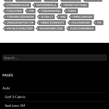
STÖRGERÄUSCHE
TAPEZIERROLLE
TIEFMITTELTÖNER
TÖDLICHEN
TÜR
TÜRDÄMMUNG
TÜREN
TÜRVERKLEIDUNGEN
ULTRA 1.7
UND
UNFALLWAGEN
UNGEDÄMMTEN TÜR
VIBRATIONSPASTE
VOLKSWAGEN
VW
VW-BLECHHALTERN
WASSERABFLÜSSE
ZUSATZMEMBRAN
Search
for:
PAGES
Auto
Golf 3 Cabrio
Seat Leon 1M