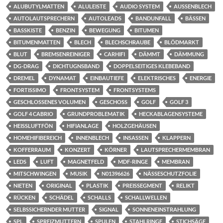
ALUBUTYLMATTEN
ALULEISTE
AUDIO SYSTEM
AUSSENBLECH
AUTOLAUTSPRECHERN
AUTOLEADS
BANDUNFALL
BÄSSEN
BASSKISTE
BENZIN
BEWEGUNG
BITUMEN
BITUMENMATTEN
BLECH
BLECHSCHRAUBE
BLÖDMARKT
BLUT
BREMSENREINIGER
CARHIFI
DÄMMT
DÄMMUNG
DG-DRAG
DICHTUGNSBAND
DOPPELSEITIGES KLEBEBAND
DREMEL
DYNAMAT
EINBAUTIEFE
ELEKTRISCHES
ENERGIE
FORTISSIMO
FRONTSYSTEM
FRONTSYSTEMS
GESCHLOSSENES VOLUMEN
GESCHOSS
GOLF
GOLF 3
GOLF 4 CABRIO
GRUNDPROBLEMATIK
HECKABLAGENSYSTEME
HEISSLUFTFÖN
HIFIANLAGE
HOLZGEHÄUSEN
HOMEHIFIBEREICH
INNENBLECH
INSASSEN
KLAPPERN
KOFFERRAUM
KONZERT
KÖRNER
LAUTSPRECHERMEMBRAN
LEDS
LUFT
MAGNETFELD
MDF-RINGE
MEMBRAN
MITSCHWINGEN
MUSIK
N01396626
NÄSSESCHUTZFOLIE
NIETEN
ORIGINAL
PLASTIK
PREISSEGMENT
RELIKT
RÜCKEN
SCHÄDEL
SCHALLS
SCHALLWELLEN
SELBSSICHERNDER MUTTER
SIGNAL
SONNENEINSTRAHLUNG
SPL
SPREIZMUTTERN
SPULEN
STAHLRINGE
STICHSÄGE