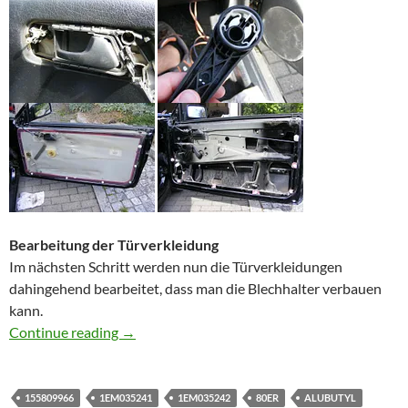
Bearbeitung der Türverkleidung
Im nächsten Schritt werden nun die Türverkleidungen
dahingehend bearbeitet, dass man die Blechhalter verbauen
kann.
Türdämmung beim Golf 3 Cabrio mit Alubutyl 
Continue reading
→
155809966
1EM035241
1EM035242
80ER
ALUBUTYL