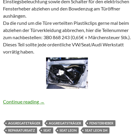
Einstiegsbeleuchtung sowie dem Schalter für den elektrischen
Fensterheber abziehen und den Bowdenzug am Türöffner
aushängen.
Da die rund um die Türe verteilten Plastikclips gerne mal beim
abziehen der Türverkleidung abbrechen, hier die Teilenummer
zum nachbestellen: 3B0 868 243 (0,65€ + Märchensteuer Stk.).
Dieses Teil sollte jede ordentliche VW/Seat/Audi Werkstatt
vorrätig haben.
Seat Leon 1M Türverkleidung und Aggregatet
Continue reading
→
AGGREGATETRÄGER
AGGREGATSTRÄGER
FENSTERHEBER
REPARATURSATZ
SEAT
SEAT LEON
SEAT LEON 1M