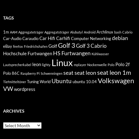
TAGS
1m
Archlinux
AAM
Aggregateträger
Aggregatsträger
Alubutyl
Android
bash
Cabrio
debian
Car Hifi
Carhifi
Car-Audio
Caraudio
Computer Networking
Golf 3
Golf 3 Cabrio
Golf
eBay
firefox
Friedrichshafen
HS Furtwangen
Hochschule Furtwangen
Kühlwasser
Linux
leon
Polo 2f
Lautsprecherkabel
lighty
mplayer
Nockenwelle
Polo
seat leon 1m
seat
seat leon
Polo 86C
Raspberry Pi
Schwenningen
Volkswagen
Ubuntu
Tuning World
ubuntu 10.04
Tiefmitteltöner
VW
wordpress
ARCHIVES
Archives