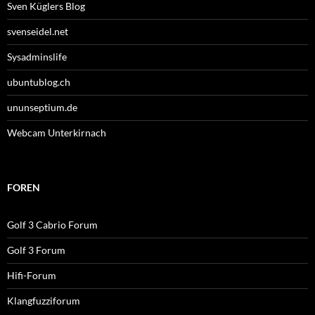
Sven Küglers Blog
svenseidel.net
Sysadminslife
ubuntublog.ch
ununseptium.de
Webcam Unterkirnach
FOREN
Golf 3 Cabrio Forum
Golf 3 Forum
Hifi-Forum
Klangfuzziforum