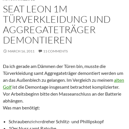
SEAT LEON 1M
TÜRVERKLEIDUNG UND
AGGREGATETRÄGER
DEMONTIEREN
MARCH 16, 2011
11 COMMENTS
Da ich gerade am Dämmen der Türen bin, musste die
Türverkleidung samt Aggregateträger demontiert werden um
an das Außenblech zu gelangen. Im Vergleich zu meinem
alten
Golf
ist die Demontage insgesamt betrachtet komplizierter.
Vor Arbeitsbeginn bitte den Masseanschluss an der Batterie
abhängen.
Was man benötigt:
Schrauben
zieher
dreher Schlitz- und Phillipskopf
10er Nuss samt Ratsche