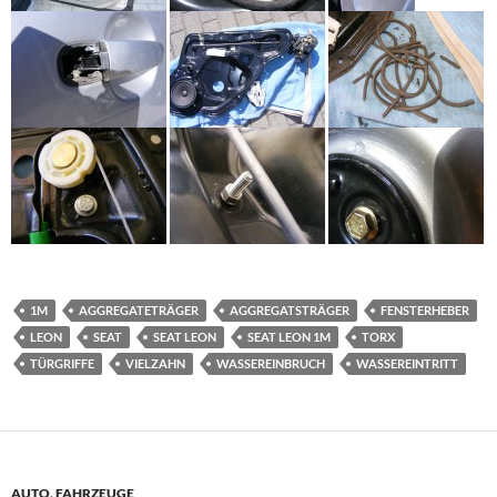
1M
AGGREGATETRÄGER
AGGREGATSTRÄGER
FENSTERHEBER
LEON
SEAT
SEAT LEON
SEAT LEON 1M
TORX
TÜRGRIFFE
VIELZAHN
WASSEREINBRUCH
WASSEREINTRITT
AUTO
,
FAHRZEUGE