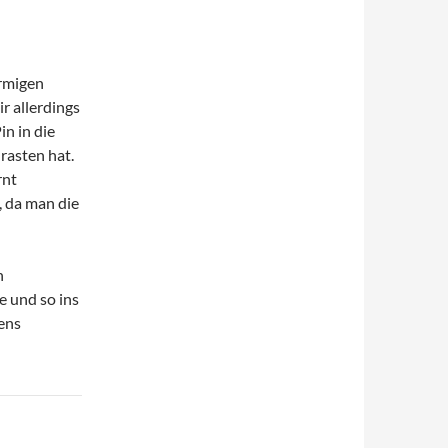
rmigen
ir allerdings
in in die
rasten hat.
rnt
, da man die
n
e und so ins
ens