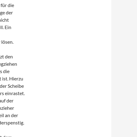
für die
ge der
nicht
l. Ein
 lösen.
tzt den
egziehen
s die
 ist. Hierzu
 der Scheibe
s einrastet.
auf der
nzieher
il an der
derspenstig.