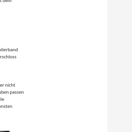
it dem
olierband
ürschloss
r nicht
uben passen
ie
onsten