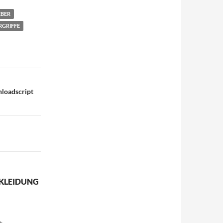
EBER
RGRIFFE
nloadscript
RKLEIDUNG