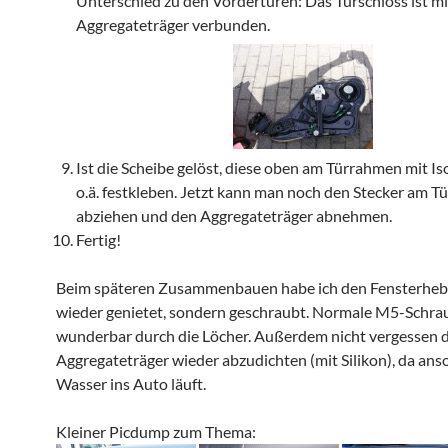
Unterschied zu den Vordertüren: Das Türschloss ist m
Aggregateträger verbunden.
Ist die Scheibe gelöst, diese oben am Türrahmen mit Is
o.ä. festkleben. Jetzt kann man noch den Stecker am T
abziehen und den Aggregateträger abnehmen.
Fertig!
Beim späteren Zusammenbauen habe ich den Fensterhebe
wieder genietet, sondern geschraubt. Normale M5-Schra
wunderbar durch die Löcher. Außerdem nicht vergessen d
Aggregateträger wieder abzudichten (mit Silikon), da ans
Wasser ins Auto läuft.
Kleiner Picdump zum Thema: