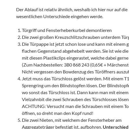
Der Ablauf ist relativ ähnlich, weshalb ich hier nur auf die
wesentlichen Unterschiede eingehen werde.
Türgriff und Fensterheberkurbel demontieren
Die zwei großen Kreuzschlitzschrauben unterdem Türgr
Die Türpappe ist jetzt schon lose und kann mit einem 
flachen Gegenstand abgehebelt werden. Sie ist wie die
mit diesen Plastikclips eingerastet, welche dabei gern
(Zum Nachbestellen: 3B0 868 243 (0,65€ + Märchenste
Nicht vergessen den Bowdenzug des Türöffners auszu
Jetzt muss das Türschloss gelöst werden. Mit einem T
Sprengring um den Blindstopfen lösen. Der Blindstopfen
wo sonst das Türschloss ist. Dann kann man mit eine
Vielzahnbit die zwei Schrauben des Türschlosses lösen
ACHTUNG: Versucht man die Schrauben mit einem To
öffnen, so dreht man den Kopf rund!
Die zwei Nieten, mit welchem der Fensterheber am
Aggregateträger befestigt ist, aufbohren.
Unterschied