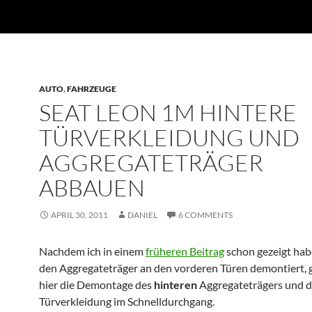
AUTO
,
FAHRZEUGE
SEAT LEON 1M HINTERE
TÜRVERKLEIDUNG UND
AGGREGATETRÄGER
ABBAUEN
APRIL 30, 2011
DANIEL
6 COMMENTS
Nachdem ich in einem
früheren Beitrag
schon gezeigt hab
den Aggregateträger an den vorderen Türen demontiert, gi
hier die Demontage des
hinteren
Aggregateträgers und d
Türverkleidung im Schnelldurchgang.