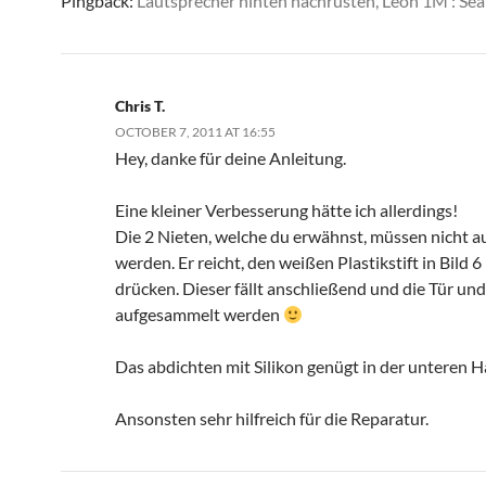
Pingback:
Lautsprecher hinten nachrüsten, Leon 1M : Sea
Chris T.
OCTOBER 7, 2011 AT 16:55
Hey, danke für deine Anleitung.
Eine kleiner Verbesserung hätte ich allerdings!
Die 2 Nieten, welche du erwähnst, müssen nicht a
werden. Er reicht, den weißen Plastikstift in Bild 6
drücken. Dieser fällt anschließend und die Tür un
aufgesammelt werden
Das abdichten mit Silikon genügt in der unteren Hä
Ansonsten sehr hilfreich für die Reparatur.