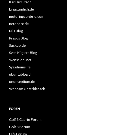
Karl Tux Stadt
Linuxundich.de
motoringconbrio.com
nerdcore.de
Nils Blog
Pregos Blog
Suckup.de
Sven Küglers Blog
svenseidel.net
Sysadminslife
ubuntublog.ch
ununseptium.de
Webcam Unterkirnach
FOREN
Golf 3 Cabrio Forum
Golf 3 Forum
Hifi-Forum