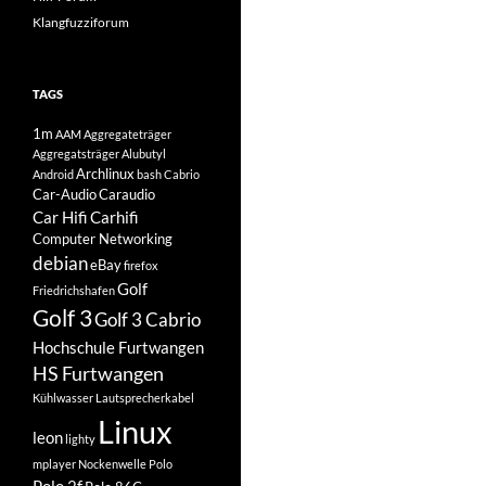
Klangfuzziforum
TAGS
1m
AAM
Aggregateträger
Aggregatsträger
Alubutyl
Archlinux
Android
bash
Cabrio
Car-Audio
Caraudio
Car Hifi
Carhifi
Computer Networking
debian
eBay
firefox
Golf
Friedrichshafen
Golf 3
Golf 3 Cabrio
Hochschule Furtwangen
HS Furtwangen
Kühlwasser
Lautsprecherkabel
Linux
leon
lighty
mplayer
Nockenwelle
Polo