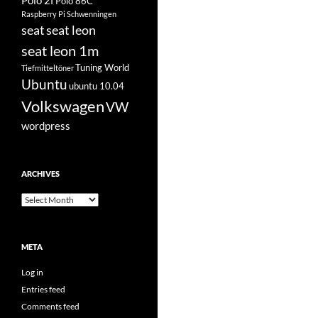
Polo 2f
Polo 86C
Raspberry Pi
Schwenningen
seat
seat leon
seat leon 1m
Tuning World
Tiefmitteltöner
Ubuntu
ubuntu 10.04
Volkswagen
VW
wordpress
ARCHIVES
Archives
META
Log in
Entries feed
Comments feed