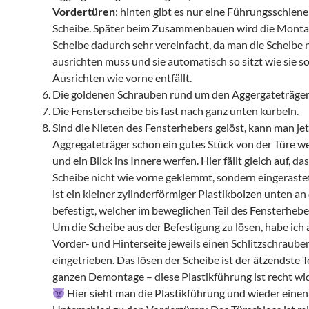
Vordertüren
: hinten gibt es nur eine Führungsschiene 
Scheibe. Später beim Zusammenbauen wird die Monta
Scheibe dadurch sehr vereinfacht, da man die Scheibe 
ausrichten muss und sie automatisch so sitzt wie sie sol
Ausrichten wie vorne entfällt.
Die goldenen Schrauben rund um den Aggergateträger
Die Fensterscheibe bis fast nach ganz unten kurbeln.
Sind die Nieten des Fensterhebers gelöst, kann man je
Aggregateträger schon ein gutes Stück von der Türe w
und ein Blick ins Innere werfen. Hier fällt gleich auf, das
Scheibe nicht wie vorne geklemmt, sondern eingerastet
ist ein kleiner zylinderförmiger Plastikbolzen unten an
befestigt, welcher im beweglichen Teil des Fensterheber
Um die Scheibe aus der Befestigung zu lösen, habe ich 
Vorder- und Hinterseite jeweils einen Schlitzschraube
eingetrieben. Das lösen der Scheibe ist der ätzendste Te
ganzen Demontage – diese Plastikführung ist recht wi
Hier sieht man die Plastikführung und wieder einen