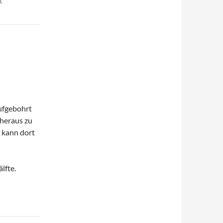
t
ufgebohrt
 heraus zu
d kann dort
lfte.