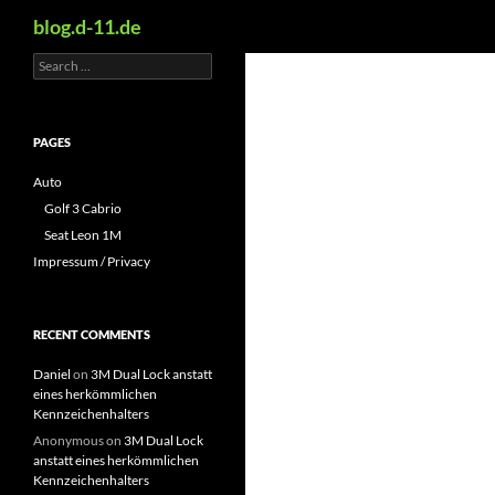
Search
blog.d-11.de
Search
Skip
for:
to
content
PAGES
Auto
Golf 3 Cabrio
Seat Leon 1M
Impressum / Privacy
RECENT COMMENTS
Daniel
on
3M Dual Lock anstatt
eines herkömmlichen
Kennzeichenhalters
Anonymous
on
3M Dual Lock
anstatt eines herkömmlichen
Kennzeichenhalters