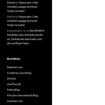
Daniel
on
Reparatur Ctek
XS3600 Ladegerät Mode
Taster Schalter
Daniel
on
Reparatur Ctek
XS3600 Ladegerät Mode
Taster Schalter
Emmming K.-A.
on
Bei BMW R-
Modellen den Schließzylinder
im Tankdeckel wechseln und
die verflixte Feder.
BLOGROLL
bikeexif.com
Cowboys Linuxblog
Dimido
everflux.de
Fefes Blog
Florians Neuseeland Blog
Gambaru.de