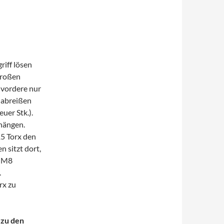
iff lösen
großen
 vordere nur
e abreißen
uer Stk.).
hängen.
15 Torx den
 sitzt dort,
m M8
.
rx zu
 zu den