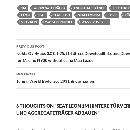
1M
AGGREGATETRÄGER
AGGREGATSTRÄGER
FENSTERH
LEON
SEAT
SEAT LEON
SEAT LEON 1M
TORX
TÜ
VIELZAHN
WASSEREINBRUCH
WASSEREINTRITT
Post
PREVIOUS POST
navigation
Nokia Ovi-Maps 3.0 0.1.25.114 direct Downloadlinks und Dow
for Maemo N900 without using Map Loader
NEXT POST
Tuning World Bodensee 2011 Bilderhaufen
6 THOUGHTS ON “SEAT LEON 1M HINTERE TÜRVE
UND AGGREGATETRÄGER ABBAUEN”