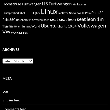
HS Furtwangen
Hochschule Furtwangen
Kühlwasser
Linux
leon
Polo 2f
Lautsprecherkabel
lighty
mplayer
Nockenwelle
Polo
seat leon 1m
seat
seat leon
Polo 86C
Raspberry Pi
Schwenningen
Volkswagen
Ubuntu
Tuning World
ubuntu 10.04
Tiefmitteltöner
VW
wordpress
ARCHIVES
Archives
META
Log in
Entries feed
Comments feed