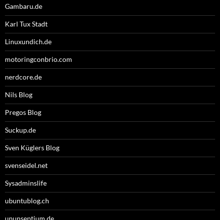
Gambaru.de
Karl Tux Stadt
Linuxundich.de
motoringconbrio.com
nerdcore.de
Nils Blog
Pregos Blog
Suckup.de
Sven Küglers Blog
svenseidel.net
Sysadminslife
ubuntublog.ch
ununseptium.de